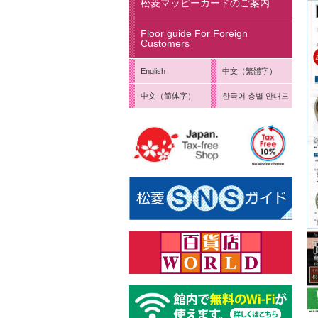
松菱マッピーカードのご案内
Floor guide For Foreign
Customers
English
中文（繁體字）
中文（简体字）
한국어 층별 안내도