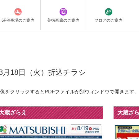
6F催事場の
ご案内
美術画廊の
ご案内
フロアの
ご案内
8月18日（火）折込チラシ
像をクリックするとPDFファイルが別ウィンドウで開きます
大蔵ざらえ
大蔵ざ