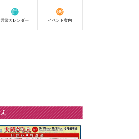
営業
カレンダー
イベント
案内
。
らえ