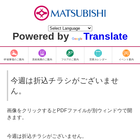
Powered by
Translate
6F催事場の
ご案内
美術画廊の
ご案内
フロアの
ご案内
営業
カレンダー
イベント
案内
今週は折込チラシがございませ
ん。
画像をクリックするとPDFファイルが別ウィンドウで開
きます。
今週は折込チラシがございません。